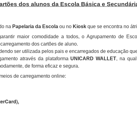
artões dos alunos da Escola Básica e Secundári
ado na
Papelaria da Escola
ou no
Kiosk
que se encontra no átr
 garantir maior comodidade a todos, o Agrupamento de Es
 carregamento dos cartões de aluno.
podendo ser utilizada pelos pais e encarregados de educação qu
egamento através da plataforma
UNICARD WALLET
, na qua
odamente, de forma eficaz e segura.
 meios de carregamento online:
terCard),