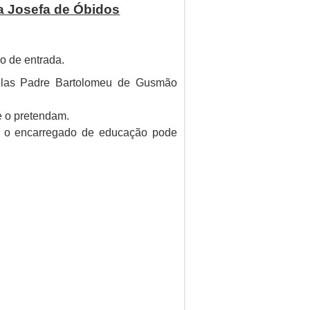
a Josefa de Óbidos
io de entrada.
colas Padre Bartolomeu de Gusmão
e o pretendam.
l o encarregado de educação pode