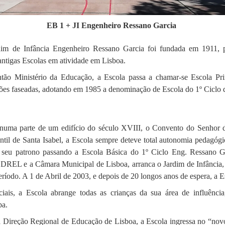
EB 1 + JI Engenheiro Ressano Garcia
dim de Infância Engenheiro Ressano Garcia foi fundada em 1911,
antigas Escolas em atividade em Lisboa.
então Ministério da Educação, a Escola passa a chamar-se Escola Pr
ções faseadas, adotando em 1985 a denominação de Escola do 1º Ciclo 
 numa parte de um edifício do século XVIII, o Convento do Senhor 
ntil de Santa Isabel, a Escola sempre deteve total autonomia pedagógi
seu patrono passando a Escola Básica do 1º Ciclo Eng. Ressano G
a DREL e a Câmara Municipal de Lisboa, arranca o Jardim de Infância
ríodo. A 1 de Abril de 2003, e depois de 20 longos anos de espera, a 
iais, a Escola abrange todas as crianças da sua área de influência
pa.
 Direção Regional de Educação de Lisboa, a Escola ingressa no “nov